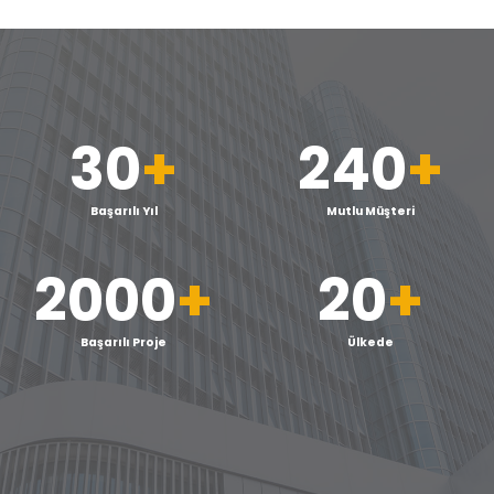
30
+
240
+
Başarılı Yıl
Mutlu Müşteri
2000
+
20
+
Başarılı Proje
Ülkede