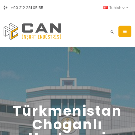
+90 212 281 05 55
Turkish
Türkmenistan
Choganlı