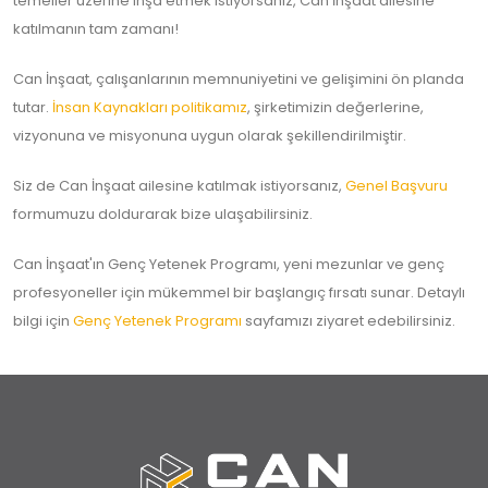
temeller üzerine inşa etmek istiyorsanız, Can İnşaat ailesine
katılmanın tam zamanı!
Can İnşaat, çalışanlarının memnuniyetini ve gelişimini ön planda
tutar.
İnsan Kaynakları politikamız
, şirketimizin değerlerine,
vizyonuna ve misyonuna uygun olarak şekillendirilmiştir.
Siz de Can İnşaat ailesine katılmak istiyorsanız,
Genel Başvuru
formumuzu doldurarak bize ulaşabilirsiniz.
Can İnşaat'ın Genç Yetenek Programı, yeni mezunlar ve genç
profesyoneller için mükemmel bir başlangıç fırsatı sunar. Detaylı
bilgi için
Genç Yetenek Programı
sayfamızı ziyaret edebilirsiniz.