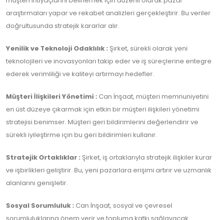
müşteri ihtiyaçlarını belirlemek için düzenli olarak pazar
araştırmaları yapar ve rekabet analizleri gerçekleştirir. Bu veriler
doğrultusunda stratejik kararlar alır.
Yenilik ve Teknoloji Odaklılık :
Şirket, sürekli olarak yeni
teknolojileri ve inovasyonları takip eder ve iş süreçlerine entegre
ederek verimliliği ve kaliteyi artırmayı hedefler.
Müşteri İlişkileri Yönetimi :
Can İnşaat, müşteri memnuniyetini
en üst düzeye çıkarmak için etkin bir müşteri ilişkileri yönetimi
stratejisi benimser. Müşteri geri bildirimlerini değerlendirir ve
sürekli iyileştirme için bu geri bildirimleri kullanır.
Stratejik Ortaklıklar :
Şirket, iş ortaklarıyla stratejik ilişkiler kurar
ve işbirlikleri geliştirir. Bu, yeni pazarlara erişimi artırır ve uzmanlık
alanlarını genişletir.
Sosyal Sorumluluk :
Can İnşaat, sosyal ve çevresel
sorumluluklarına önem verir ve topluma katkı sağlayacak